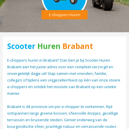
E-choppers huren
Scooter
Huren
Brabant
E-choppers huren in Brabant? Dan ben je bij Scooter Huren
Brabant aan het juiste adres voor een compleet verzorgd en
onvergetelijk dagje uit! Stap samen met vrienden, familie,
collega’s of tijdens een vrijgezellenfeest op één van onze stoere
e-choppers en ontdek het mooiste van Brabant op een unieke
manier.
Brabant is dé provincie om per e-chopper te verkennen. Rijd
ontspannen langs groene bossen, sfeervolle dorpjes, gezellige
terrassen en bruisende steden. Geniet onderweg van de
bourgondische sfeer, prachtige natuur en verrassende routes