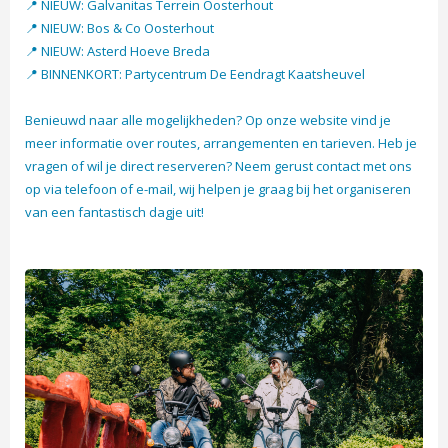
📍 NIEUW: Galvanitas Terrein Oosterhout
📍 NIEUW: Bos & Co Oosterhout
📍 NIEUW: Asterd Hoeve Breda
📍 BINNENKORT: Partycentrum De Eendragt Kaatsheuvel
Benieuwd naar alle mogelijkheden? Op onze website vind je
meer informatie over routes, arrangementen en tarieven. Heb je
vragen of wil je direct reserveren? Neem gerust contact met ons
op via telefoon of e-mail, wij helpen je graag bij het organiseren
van een fantastisch dagje uit!